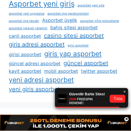
Asporbet yeni giriş
asporbet yeni site
asporbet yeni uygulama
asporbet üye gereksinimleri
Asporbet üyelik
asporbet üye hesabı
asporbet şifre güncelleme
bahis sitesi asporbet
asporbet şikayet yönetimi
casino sitesi asporbet
canli asporbet
giris adresi asporbet
giris asporbet
giris yap asporbet
girisi asporbet
güncel asporbet
güncel adresi asporbet
kayit asporbet
mobil asporbet
twitter asporbet
yeni adresi asporbet
yeni giris asporbet
×
Arşivler