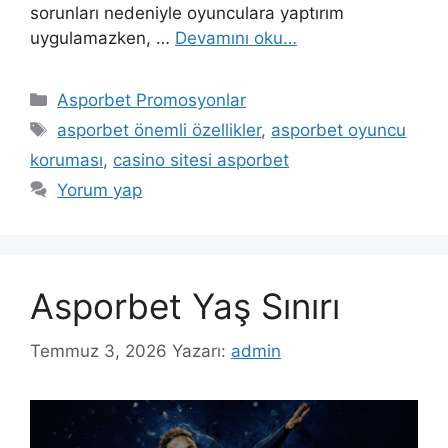
sorunları nedeniyle oyunculara yaptırım
uygulamazken, …
Devamını oku…
Kategoriler
Asporbet Promosyonlar
Etiketler
asporbet önemli özellikler
,
asporbet oyuncu
koruması
,
casino sitesi asporbet
Yorum yap
Asporbet Yaş Sınırı
Temmuz 3, 2026
Yazarı:
admin