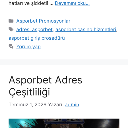
hatları ve şiddetli …
Devamını oku…
Kategoriler
Asporbet Promosyonlar
Etiketler
adresi asporbet
,
asporbet casino hizmetleri
,
asporbet giriş prosedürü
Yorum yap
Asporbet Adres
Çeşitliliği
Temmuz 1, 2026
Yazarı:
admin