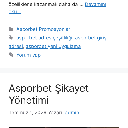
özelliklerle kazanmak daha da …
Devamını
oku…
Kategoriler
Asporbet Promosyonlar
Etiketler
asporbet adres çeşitliliği
,
asporbet giriş
adresi
,
asporbet yeni uygulama
Yorum yap
Asporbet Şikayet
Yönetimi
Temmuz 1, 2026
Yazarı:
admin