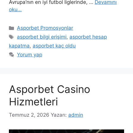
Avrupa’nın en iyi futbol liglerinde, …
Devamını
oku…
Kategoriler
Asporbet Promosyonlar
Etiketler
asporbet bilgi erişimi
,
asporbet hesap
kapatma
,
asporbet kaç oldu
Yorum yap
Asporbet Casino
Hizmetleri
Temmuz 2, 2026
Yazarı:
admin