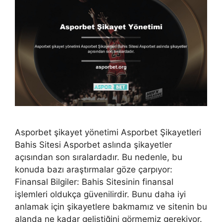
Asporbet şikayet yönetimi Asporbet Şikayetleri
Bahis Sitesi Asporbet aslında şikayetler
açısından son sıralardadır. Bu nedenle, bu
konuda bazı araştırmalar göze çarpıyor:
Finansal Bilgiler: Bahis Sitesinin finansal
işlemleri oldukça güvenilirdir. Bunu daha iyi
anlamak için şikayetlere bakmamız ve sitenin bu
alanda ne kadar geliştiğini görmemiz gerekiyor.