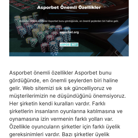
Asporbet önemli özellikler Asporbet bunu
gördüğünde, en önemli şeylerden biri haline
gelir. Web sitemizi sık sık güncelliyoruz ve
müşterilerimizin ne düşündüğünü önemsiyoruz.
Her şirketin kendi kuralları vardır. Farklı
şirketlerin insanların oyunlarına katılmasına ve
oynamasına izin vermenin farklı yolları var.
Özellikle oyuncuların şirketler için farklı üyelik
gereksinimleri vardır. Bazı şirketler üyelik