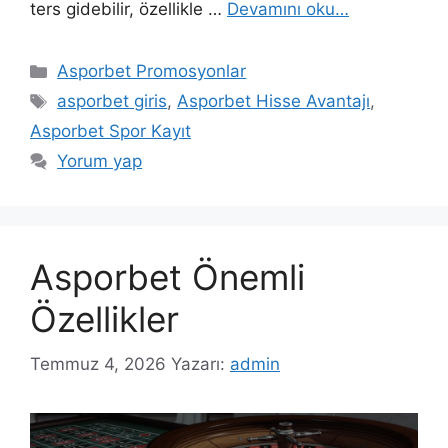
ters gidebilir, özellikle …
Devamını oku…
Kategoriler
Asporbet Promosyonlar
Etiketler
asporbet giris
,
Asporbet Hisse Avantajı
,
Asporbet Spor Kayıt
Yorum yap
Asporbet Önemli
Özellikler
Temmuz 4, 2026
Yazarı:
admin