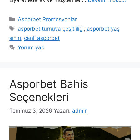
Kategoriler
Asporbet Promosyonlar
Etiketler
asporbet turnuva çeşitliliği
,
asporbet yaş
sınırı
,
canli asporbet
Yorum yap
Asporbet Bahis
Seçenekleri
Temmuz 3, 2026
Yazarı:
admin