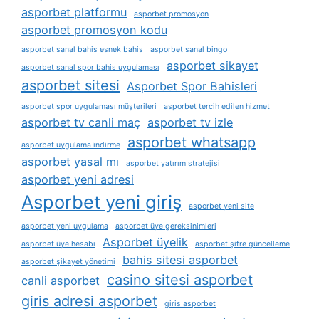
asporbet platformu
asporbet promosyon
asporbet promosyon kodu
asporbet sanal bahis esnek bahis
asporbet sanal bingo
asporbet sikayet
asporbet sanal spor bahis uygulaması
asporbet sitesi
Asporbet Spor Bahisleri
asporbet spor uygulaması müşterileri
asporbet tercih edilen hizmet
asporbet tv canli maç
asporbet tv izle
asporbet whatsapp
asporbet uygulama i̇ndirme
asporbet yasal mı
asporbet yatırım stratejisi
asporbet yeni adresi
Asporbet yeni giriş
asporbet yeni site
asporbet yeni uygulama
asporbet üye gereksinimleri
Asporbet üyelik
asporbet üye hesabı
asporbet şifre güncelleme
bahis sitesi asporbet
asporbet şikayet yönetimi
casino sitesi asporbet
canli asporbet
giris adresi asporbet
giris asporbet