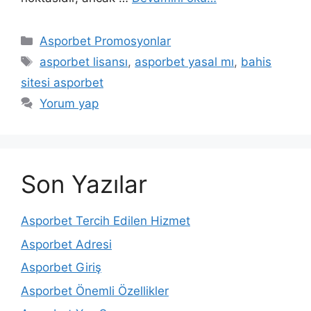
Kategoriler
Asporbet Promosyonlar
Etiketler
asporbet lisansı
,
asporbet yasal mı
,
bahis
sitesi asporbet
Yorum yap
Son Yazılar
Asporbet Tercih Edilen Hizmet
Asporbet Adresi
Asporbet Giriş
Asporbet Önemli Özellikler