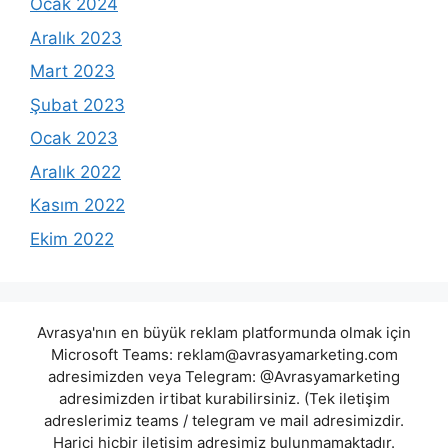
Ocak 2024
Aralık 2023
Mart 2023
Şubat 2023
Ocak 2023
Aralık 2022
Kasım 2022
Ekim 2022
Avrasya'nın en büyük reklam platformunda olmak için
Microsoft Teams:
reklam@avrasyamarketing.com
adresimizden veya Telegram: @Avrasyamarketing
adresimizden irtibat kurabilirsiniz. (Tek iletişim
adreslerimiz teams / telegram ve mail adresimizdir.
Harici hiçbir iletişim adresimiz bulunmamaktadır.