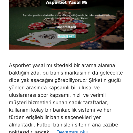
Asporbet yasal mı sitedeki bir arama alanına
baktığımızda, bu bahis markasının da gelecekte
dibe yaklaşacağını görebiliyoruz.’ Şirketin güçlü
yönleri arasında kapsamlı bir ulusal ve
uluslararası spor kapsamı, hızlı ve verimli
müşteri hizmetleri sunan sadık taraftarlar,
kullanımı kolay bir bankacılık sistemi ve her
türden erişilebilir bahis seçenekleri yer
almaktadır. Futbol bahisleri sitenin ana cazibe
noktasıdır, ancak …
Devamını oku…