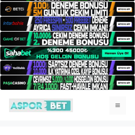
İçeriğe
atla
Menü