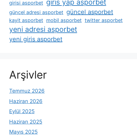
giris yap asporbet
girisi asporbet
güncel asporbet
güncel adresi asporbet
kayit asporbet
mobil asporbet
twitter asporbet
yeni adresi asporbet
yeni giris asporbet
Arşivler
Temmuz 2026
Haziran 2026
Eylül 2025
Haziran 2025
Mayıs 2025