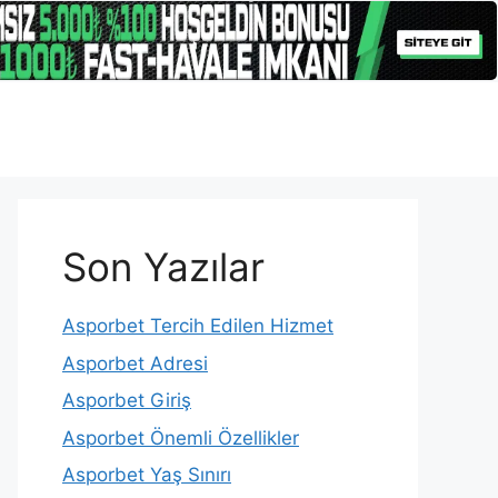
Son Yazılar
Asporbet Tercih Edilen Hizmet
Asporbet Adresi
Asporbet Giriş
Asporbet Önemli Özellikler
Asporbet Yaş Sınırı