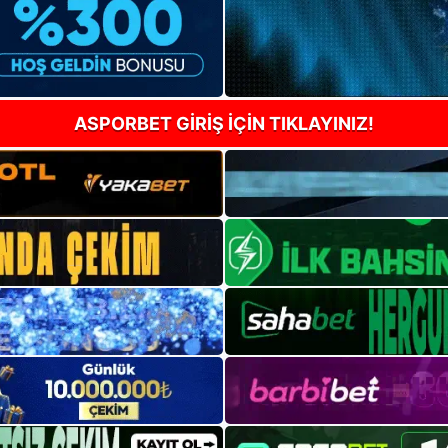
ASPORBET GİRİŞ İÇİN TIKLAYINIZ!