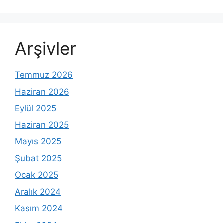
Arşivler
Temmuz 2026
Haziran 2026
Eylül 2025
Haziran 2025
Mayıs 2025
Şubat 2025
Ocak 2025
Aralık 2024
Kasım 2024