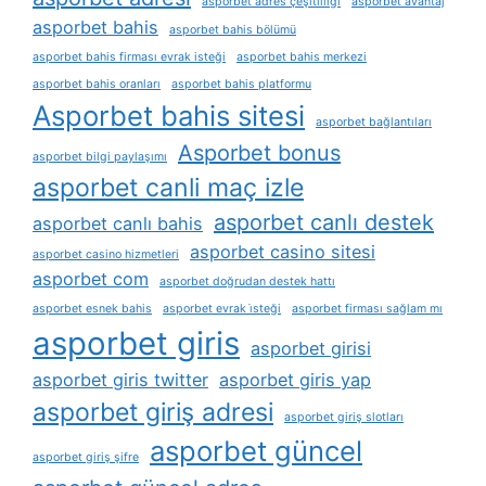
asporbet adres çeşitliliği
asporbet avantaj
asporbet bahis
asporbet bahis bölümü
asporbet bahis firması evrak isteği
asporbet bahis merkezi
asporbet bahis oranları
asporbet bahis platformu
Asporbet bahis sitesi
asporbet bağlantıları
Asporbet bonus
asporbet bilgi paylaşımı
asporbet canli maç izle
asporbet canlı destek
asporbet canlı bahis
asporbet casino sitesi
asporbet casino hizmetleri
asporbet com
asporbet doğrudan destek hattı
asporbet esnek bahis
asporbet evrak i̇steği
asporbet firması sağlam mı
asporbet giris
asporbet girisi
asporbet giris twitter
asporbet giris yap
asporbet giriş adresi
asporbet giriş slotları
asporbet güncel
asporbet giriş şifre