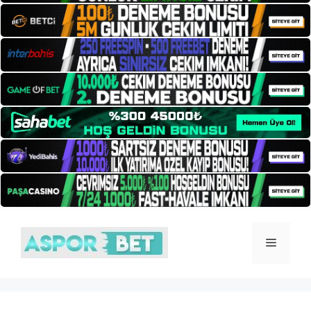
İçeriğe
atla
Menü