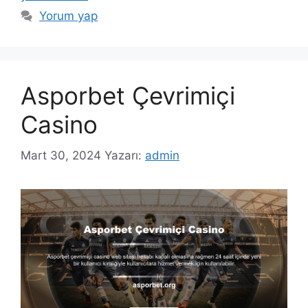
Yorum yap
Asporbet Çevrimiçi
Casino
Mart 30, 2024
Yazarı:
admin