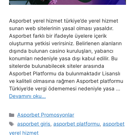
Asporbet yerel hizmet türkiye’de yerel hizmet
sunan web sitelerinin yasal olması yasaldır.
Asporbet farklı bir ifadeyle üyelere içerik
oluşturma yetkisi verirsiniz. Belirlenen alanların
dışında bulunan casino kuruluşları, yabancı
konumları nedeniyle yasa dışı kabul edilir. Bu
sitelerde bulunabilecek siteler arasında
Asporbet Platformu da bulunmaktadır Lisanslı
ve kaliteli olmasına rağmen Asporbet platformu
Türkiye’de vergi ödememesi nedeniyle yasa …
Devamını oku…
Kategoriler
Asporbet Promosyonlar
Etiketler
asporbet giris
,
asporbet platformu
,
asporbet
yerel hizmet