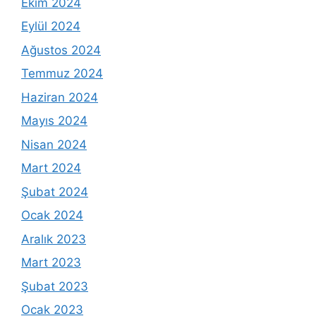
Ekim 2024
Eylül 2024
Ağustos 2024
Temmuz 2024
Haziran 2024
Mayıs 2024
Nisan 2024
Mart 2024
Şubat 2024
Ocak 2024
Aralık 2023
Mart 2023
Şubat 2023
Ocak 2023