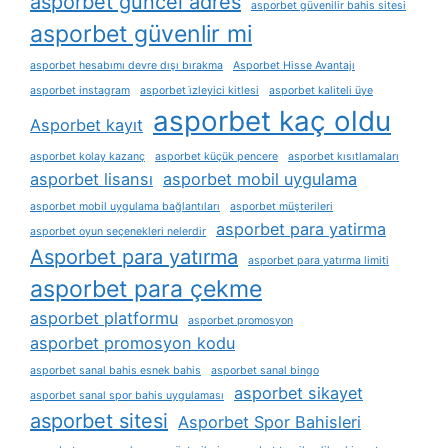
asporbet güncel adres
asporbet güvenilir bahis sitesi
asporbet güvenlir mi
asporbet hesabımı devre dışı bırakma
Asporbet Hisse Avantajı
asporbet instagram
asporbet i̇zleyici kitlesi
asporbet kaliteli üye
asporbet kaç oldu
Asporbet kayıt
asporbet kolay kazanç
asporbet küçük pencere
asporbet kısıtlamaları
asporbet lisansı
asporbet mobil uygulama
asporbet mobil uygulama bağlantıları
asporbet müşterileri
asporbet para yatirma
asporbet oyun seçenekleri nelerdir
Asporbet para yatırma
asporbet para yatırma limiti
asporbet para çekme
asporbet platformu
asporbet promosyon
asporbet promosyon kodu
asporbet sanal bahis esnek bahis
asporbet sanal bingo
asporbet sikayet
asporbet sanal spor bahis uygulaması
asporbet sitesi
Asporbet Spor Bahisleri