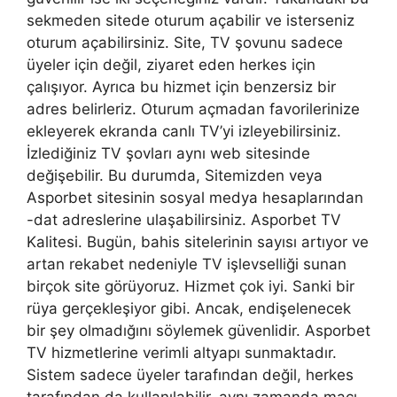
sekmeden sitede oturum açabilir ve isterseniz
oturum açabilirsiniz. Site, TV şovunu sadece
üyeler için değil, ziyaret eden herkes için
çalışıyor. Ayrıca bu hizmet için benzersiz bir
adres belirleriz. Oturum açmadan favorilerinize
ekleyerek ekranda canlı TV’yi izleyebilirsiniz.
İzlediğiniz TV şovları aynı web sitesinde
değişebilir. Bu durumda, Sitemizden veya
Asporbet sitesinin sosyal medya hesaplarından
-dat adreslerine ulaşabilirsiniz. Asporbet TV
Kalitesi. Bugün, bahis sitelerinin sayısı artıyor ve
artan rekabet nedeniyle TV işlevselliği sunan
birçok site görüyoruz. Hizmet çok iyi. Sanki bir
rüya gerçekleşiyor gibi. Ancak, endişelenecek
bir şey olmadığını söylemek güvenlidir. Asporbet
TV hizmetlerine verimli altyapı sunmaktadır.
Sistem sadece üyeler tarafından değil, herkes
tarafından da kullanılabilir, aynı zamanda maçı