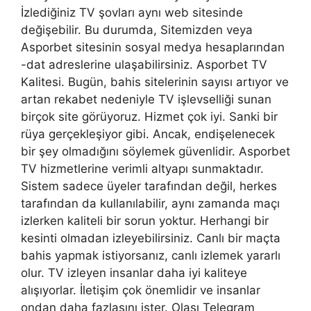
İzlediğiniz TV şovları aynı web sitesinde
değişebilir. Bu durumda, Sitemizden veya
Asporbet sitesinin sosyal medya hesaplarından
-dat adreslerine ulaşabilirsiniz. Asporbet TV
Kalitesi. Bugün, bahis sitelerinin sayısı artıyor ve
artan rekabet nedeniyle TV işlevselliği sunan
birçok site görüyoruz. Hizmet çok iyi. Sanki bir
rüya gerçekleşiyor gibi. Ancak, endişelenecek
bir şey olmadığını söylemek güvenlidir. Asporbet
TV hizmetlerine verimli altyapı sunmaktadır.
Sistem sadece üyeler tarafından değil, herkes
tarafından da kullanılabilir, aynı zamanda maçı
izlerken kaliteli bir sorun yoktur. Herhangi bir
kesinti olmadan izleyebilirsiniz. Canlı bir maçta
bahis yapmak istiyorsanız, canlı izlemek yararlı
olur. TV izleyen insanlar daha iyi kaliteye
alışıyorlar. İletişim çok önemlidir ve insanlar
ondan daha fazlasını ister. Olası Telegram