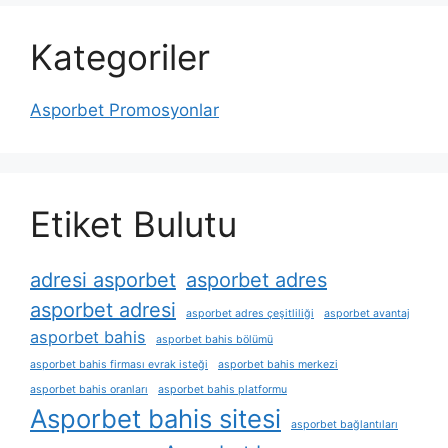
Kategoriler
Asporbet Promosyonlar
Etiket Bulutu
adresi asporbet
asporbet adres
asporbet adresi
asporbet adres çeşitliliği
asporbet avantaj
asporbet bahis
asporbet bahis bölümü
asporbet bahis firması evrak isteği
asporbet bahis merkezi
asporbet bahis oranları
asporbet bahis platformu
Asporbet bahis sitesi
asporbet bağlantıları