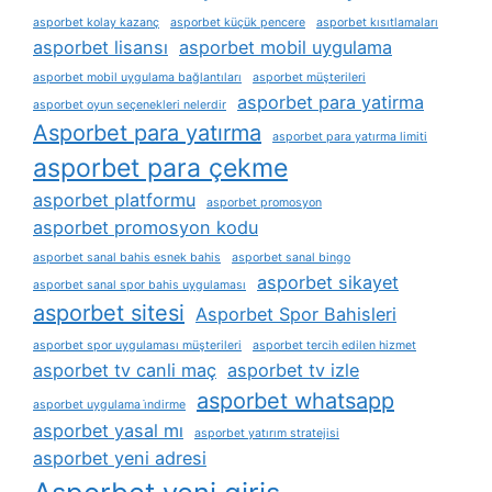
asporbet kolay kazanç
asporbet küçük pencere
asporbet kısıtlamaları
asporbet lisansı
asporbet mobil uygulama
asporbet mobil uygulama bağlantıları
asporbet müşterileri
asporbet para yatirma
asporbet oyun seçenekleri nelerdir
Asporbet para yatırma
asporbet para yatırma limiti
asporbet para çekme
asporbet platformu
asporbet promosyon
asporbet promosyon kodu
asporbet sanal bahis esnek bahis
asporbet sanal bingo
asporbet sikayet
asporbet sanal spor bahis uygulaması
asporbet sitesi
Asporbet Spor Bahisleri
asporbet spor uygulaması müşterileri
asporbet tercih edilen hizmet
asporbet tv canli maç
asporbet tv izle
asporbet whatsapp
asporbet uygulama i̇ndirme
asporbet yasal mı
asporbet yatırım stratejisi
asporbet yeni adresi