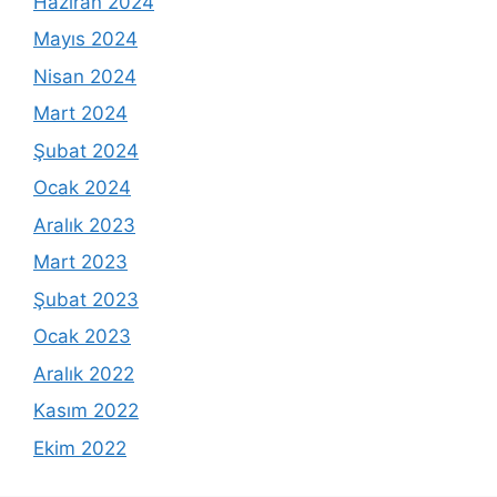
Haziran 2024
Mayıs 2024
Nisan 2024
Mart 2024
Şubat 2024
Ocak 2024
Aralık 2023
Mart 2023
Şubat 2023
Ocak 2023
Aralık 2022
Kasım 2022
Ekim 2022