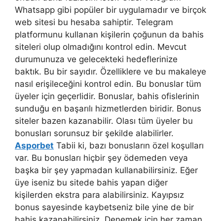
Whatsapp gibi popüler bir uygulamadır ve birçok
web sitesi bu hesaba sahiptir. Telegram
platformunu kullanan kişilerin çoğunun da bahis
siteleri olup olmadığını kontrol edin. Mevcut
durumunuza ve gelecekteki hedeflerinize
baktık. Bu bir sayıdır. Özelliklere ve bu makaleye
nasıl erişileceğini kontrol edin. Bu bonuslar tüm
üyeler için geçerlidir. Bonuslar, bahis ofislerinin
sunduğu en başarılı hizmetlerden biridir. Bonus
siteler bazen kazanabilir. Olası tüm üyeler bu
bonusları sorunsuz bir şekilde alabilirler.
Asporbet
Tabii ki, bazı bonusların özel koşulları
var. Bu bonusları hiçbir şey ödemeden veya
başka bir şey yapmadan kullanabilirsiniz. Eğer
üye iseniz bu sitede bahis yapan diğer
kişilerden ekstra para alabilirsiniz. Kayıpsız
bonus sayesinde kaybetseniz bile yine de bir
bahis kazanabilirsiniz. Denemek için her zaman