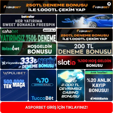
×
ASPORBET GİRİŞ İÇİN TIKLAYINIZ!