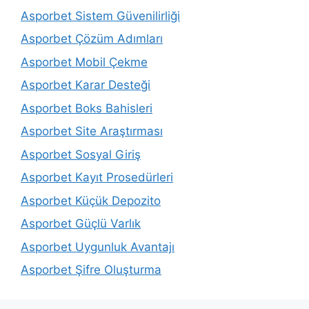
Asporbet Sistem Güvenilirliği
Asporbet Çözüm Adımları
Asporbet Mobil Çekme
Asporbet Karar Desteği
Asporbet Boks Bahisleri
Asporbet Site Araştırması
Asporbet Sosyal Giriş
Asporbet Kayıt Prosedürleri
Asporbet Küçük Depozito
Asporbet Güçlü Varlık
Asporbet Uygunluk Avantajı
Asporbet Şifre Oluşturma