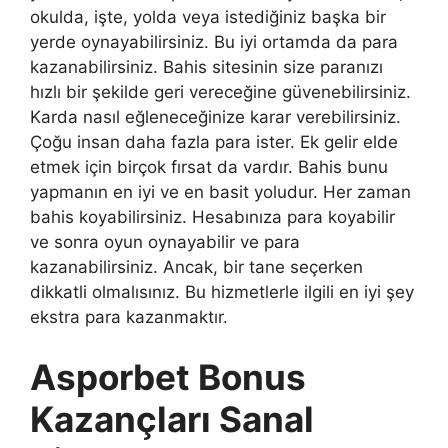
okulda, işte, yolda veya istediğiniz başka bir
yerde oynayabilirsiniz. Bu iyi ortamda da para
kazanabilirsiniz. Bahis sitesinin size paranızı
hızlı bir şekilde geri vereceğine güvenebilirsiniz.
Karda nasıl eğleneceğinize karar verebilirsiniz.
Çoğu insan daha fazla para ister. Ek gelir elde
etmek için birçok fırsat da vardır. Bahis bunu
yapmanın en iyi ve en basit yoludur. Her zaman
bahis koyabilirsiniz. Hesabınıza para koyabilir
ve sonra oyun oynayabilir ve para
kazanabilirsiniz. Ancak, bir tane seçerken
dikkatli olmalısınız. Bu hizmetlerle ilgili en iyi şey
ekstra para kazanmaktır.
Asporbet Bonus
Kazançları Sanal