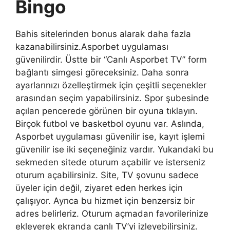
Bingo
Bahis sitelerinden bonus alarak daha fazla
kazanabilirsiniz.Asporbet uygulaması
güvenilirdir. Üstte bir “Canlı Asporbet TV” form
bağlantı simgesi göreceksiniz. Daha sonra
ayarlarınızı özelleştirmek için çeşitli seçenekler
arasından seçim yapabilirsiniz. Spor şubesinde
açılan pencerede görünen bir oyuna tıklayın.
Birçok futbol ve basketbol oyunu var. Aslında,
Asporbet uygulaması güvenilir ise, kayıt işlemi
güvenilir ise iki seçeneğiniz vardır. Yukarıdaki bu
sekmeden sitede oturum açabilir ve isterseniz
oturum açabilirsiniz. Site, TV şovunu sadece
üyeler için değil, ziyaret eden herkes için
çalışıyor. Ayrıca bu hizmet için benzersiz bir
adres belirleriz. Oturum açmadan favorilerinize
ekleyerek ekranda canlı TV’yi izleyebilirsiniz.