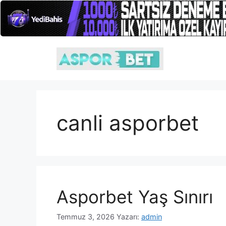
İçeriğe
atla
canli asporbet
Asporbet Yaş Sınırı
Temmuz 3, 2026
Yazarı:
admin