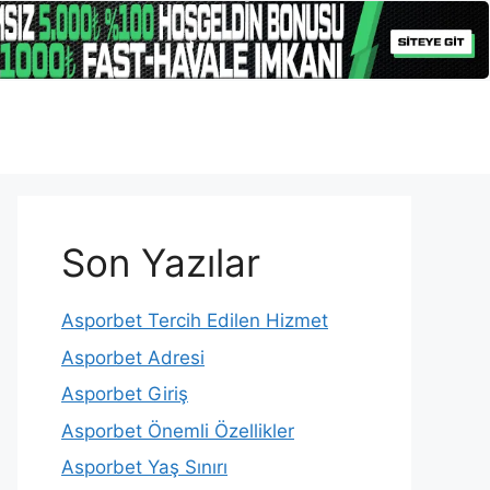
Son Yazılar
Asporbet Tercih Edilen Hizmet
Asporbet Adresi
Asporbet Giriş
Asporbet Önemli Özellikler
Asporbet Yaş Sınırı