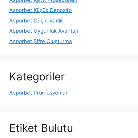
Asporbet Küçük Depozito
Asporbet Güçlü Varlık
Asporbet Uygunluk Avantajı
Asporbet Şifre Oluşturma
Kategoriler
Asporbet Promosyonlar
Etiket Bulutu