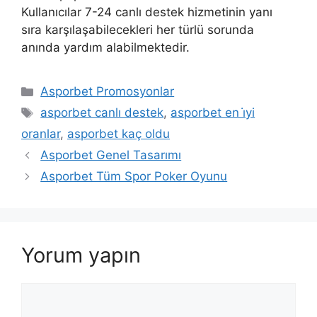
Kullanıcılar 7-24 canlı destek hizmetinin yanı
sıra karşılaşabilecekleri her türlü sorunda
anında yardım alabilmektedir.
Kategoriler
Asporbet Promosyonlar
Etiketler
asporbet canlı destek
,
asporbet en i̇yi
oranlar
,
asporbet kaç oldu
Asporbet Genel Tasarımı
Asporbet Tüm Spor Poker Oyunu
Yorum yapın
Yorum