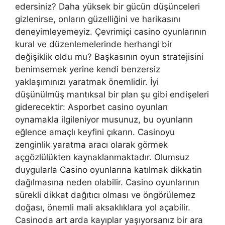
edersiniz? Daha yüksek bir gücün düşünceleri
gizlenirse, onların güzelliğini ve harikasını
deneyimleyemeyiz. Çevrimiçi casino oyunlarının
kural ve düzenlemelerinde herhangi bir
değişiklik oldu mu? Başkasının oyun stratejisini
benimsemek yerine kendi benzersiz
yaklaşımınızı yaratmak önemlidir. İyi
düşünülmüş mantıksal bir plan şu gibi endişeleri
giderecektir: Asporbet casino oyunları
oynamakla ilgileniyor musunuz, bu oyunların
eğlence amaçlı keyfini çıkarın. Casinoyu
zenginlik yaratma aracı olarak görmek
açgözlülükten kaynaklanmaktadır. Olumsuz
duygularla Casino oyunlarına katılmak dikkatin
dağılmasına neden olabilir. Casino oyunlarının
sürekli dikkat dağıtıcı olması ve öngörülemez
doğası, önemli mali aksaklıklara yol açabilir.
Casinoda art arda kayıplar yaşıyorsanız bir ara