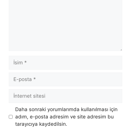
İsim
E-
posta
İnternet
sitesi
Daha sonraki yorumlarımda kullanılması için
adım, e-posta adresim ve site adresim bu
tarayıcıya kaydedilsin.