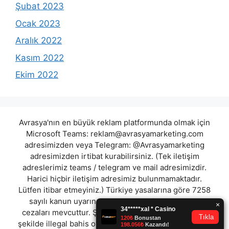
Şubat 2023
Ocak 2023
Aralık 2022
Kasım 2022
Ekim 2022
Avrasya'nın en büyük reklam platformunda olmak için
Microsoft Teams:
reklam@avrasyamarketing.com
adresimizden veya Telegram: @Avrasyamarketing
adresimizden irtibat kurabilirsiniz. (Tek iletişim
adreslerimiz teams / telegram ve mail adresimizdir.
Harici hiçbir iletişim adresimiz bulunmamaktadır.
Lütfen itibar etmeyiniz.) Türkiye yasalarına göre 7258
sayılı kanun uyarınca yasa dışı bahis oynamanın
cezaları mevcuttur. Şu an bulunduğunuz site hiç bir
şekilde illegal bahis oyunları oynatmıyor ve oynamaya