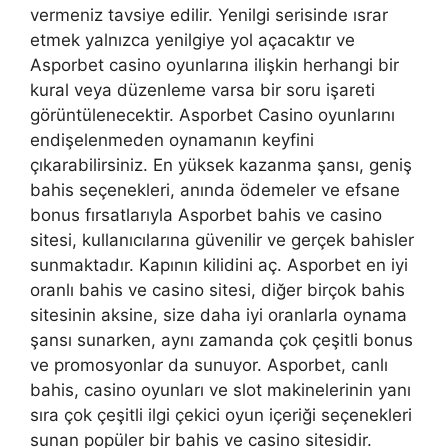
vermeniz tavsiye edilir. Yenilgi serisinde ısrar
etmek yalnızca yenilgiye yol açacaktır ve
Asporbet casino oyunlarına ilişkin herhangi bir
kural veya düzenleme varsa bir soru işareti
görüntülenecektir. Asporbet Casino oyunlarını
endişelenmeden oynamanın keyfini
çıkarabilirsiniz. En yüksek kazanma şansı, geniş
bahis seçenekleri, anında ödemeler ve efsane
bonus fırsatlarıyla Asporbet bahis ve casino
sitesi, kullanıcılarına güvenilir ve gerçek bahisler
sunmaktadır. Kapının kilidini aç. Asporbet en iyi
oranlı bahis ve casino sitesi, diğer birçok bahis
sitesinin aksine, size daha iyi oranlarla oynama
şansı sunarken, aynı zamanda çok çeşitli bonus
ve promosyonlar da sunuyor. Asporbet, canlı
bahis, casino oyunları ve slot makinelerinin yanı
sıra çok çeşitli ilgi çekici oyun içeriği seçenekleri
sunan popüler bir bahis ve casino sitesidir.