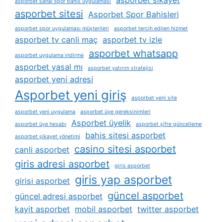
asporbet sanal spor bahis uygulaması
asporbet sitesi
Asporbet Spor Bahisleri
asporbet spor uygulaması müşterileri
asporbet tercih edilen hizmet
asporbet tv canli maç
asporbet tv izle
asporbet whatsapp
asporbet uygulama i̇ndirme
asporbet yasal mı
asporbet yatırım stratejisi
asporbet yeni adresi
Asporbet yeni giriş
asporbet yeni site
asporbet yeni uygulama
asporbet üye gereksinimleri
Asporbet üyelik
asporbet üye hesabı
asporbet şifre güncelleme
bahis sitesi asporbet
asporbet şikayet yönetimi
casino sitesi asporbet
canli asporbet
giris adresi asporbet
giris asporbet
giris yap asporbet
girisi asporbet
güncel asporbet
güncel adresi asporbet
kayit asporbet
mobil asporbet
twitter asporbet