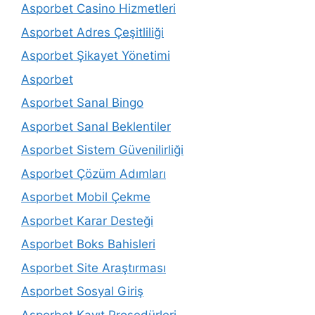
Asporbet Casino Hizmetleri
Asporbet Adres Çeşitliliği
Asporbet Şikayet Yönetimi
Asporbet
Asporbet Sanal Bingo
Asporbet Sanal Beklentiler
Asporbet Sistem Güvenilirliği
Asporbet Çözüm Adımları
Asporbet Mobil Çekme
Asporbet Karar Desteği
Asporbet Boks Bahisleri
Asporbet Site Araştırması
Asporbet Sosyal Giriş
Asporbet Kayıt Prosedürleri