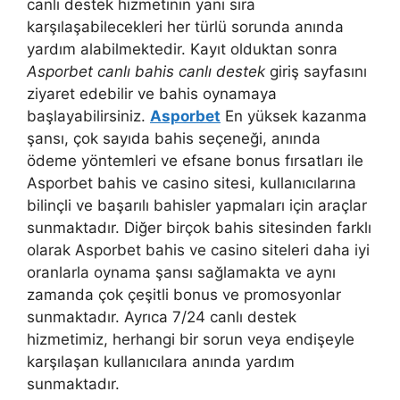
canlı destek hizmetinin yanı sıra
karşılaşabilecekleri her türlü sorunda anında
yardım alabilmektedir. Kayıt olduktan sonra
Asporbet canlı bahis canlı destek
giriş sayfasını
ziyaret edebilir ve bahis oynamaya
başlayabilirsiniz.
Asporbet
En yüksek kazanma
şansı, çok sayıda bahis seçeneği, anında
ödeme yöntemleri ve efsane bonus fırsatları ile
Asporbet bahis ve casino sitesi, kullanıcılarına
bilinçli ve başarılı bahisler yapmaları için araçlar
sunmaktadır. Diğer birçok bahis sitesinden farklı
olarak Asporbet bahis ve casino siteleri daha iyi
oranlarla oynama şansı sağlamakta ve aynı
zamanda çok çeşitli bonus ve promosyonlar
sunmaktadır. Ayrıca 7/24 canlı destek
hizmetimiz, herhangi bir sorun veya endişeyle
karşılaşan kullanıcılara anında yardım
sunmaktadır.