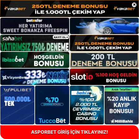
×
ASPORBET GİRİŞ İÇİN TIKLAYINIZ!