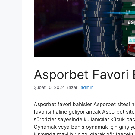
Asporbet Favori 
Şubat 10, 2024
Yazarı:
admin
Asporbet favori bahisler Asporbet sitesi he
favorisi haline geliyor ancak Asporbet site
sürprizler sayesinde kullanıcılar küçük para 
Oynamak veya bahis oynamak için giriş ya
kısmında mavi bir çizgi olarak görünecektir.