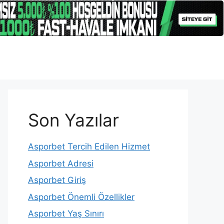
Son Yazılar
Asporbet Tercih Edilen Hizmet
Asporbet Adresi
Asporbet Giriş
Asporbet Önemli Özellikler
Asporbet Yaş Sınırı