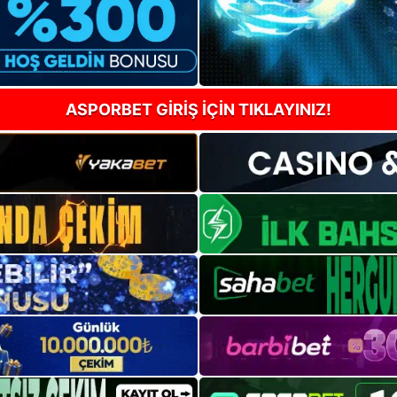
ASPORBET GİRİŞ İÇİN TIKLAYINIZ!