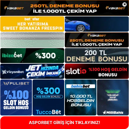
×
ASPORBET GİRİŞ İÇİN TIKLAYINIZ!