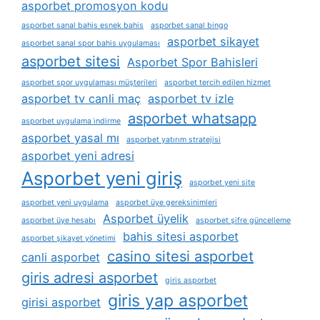
asporbet promosyon kodu
asporbet sanal bahis esnek bahis
asporbet sanal bingo
asporbet sikayet
asporbet sanal spor bahis uygulaması
asporbet sitesi
Asporbet Spor Bahisleri
asporbet spor uygulaması müşterileri
asporbet tercih edilen hizmet
asporbet tv canli maç
asporbet tv izle
asporbet whatsapp
asporbet uygulama i̇ndirme
asporbet yasal mı
asporbet yatırım stratejisi
asporbet yeni adresi
Asporbet yeni giriş
asporbet yeni site
asporbet yeni uygulama
asporbet üye gereksinimleri
Asporbet üyelik
asporbet üye hesabı
asporbet şifre güncelleme
bahis sitesi asporbet
asporbet şikayet yönetimi
casino sitesi asporbet
canli asporbet
giris adresi asporbet
giris asporbet
giris yap asporbet
girisi asporbet