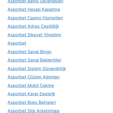
Asporbet Bahis Seçenekleri
Asporbet Hesap Kapatma
Asporbet Casino Hizmetleri
Asporbet Adres Çeşitliliği
Asporbet Şikayet Yönetimi
Asporbet
Asporbet Sanal Bingo
Asporbet Sanal Beklentiler
Asporbet Sistem Güvenilirliği
Asporbet Çözüm Adımları
Asporbet Mobil Çekme
Asporbet Karar Desteği
Asporbet Boks Bahisleri
Asporbet Site Araştırması