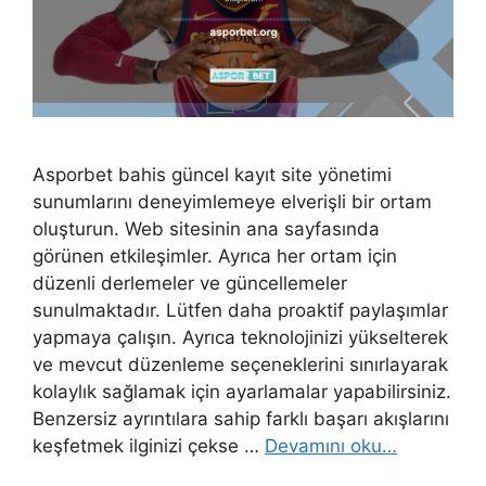
Asporbet bahis güncel kayıt site yönetimi
sunumlarını deneyimlemeye elverişli bir ortam
oluşturun. Web sitesinin ana sayfasında
görünen etkileşimler. Ayrıca her ortam için
düzenli derlemeler ve güncellemeler
sunulmaktadır. Lütfen daha proaktif paylaşımlar
yapmaya çalışın. Ayrıca teknolojinizi yükselterek
ve mevcut düzenleme seçeneklerini sınırlayarak
kolaylık sağlamak için ayarlamalar yapabilirsiniz.
Benzersiz ayrıntılara sahip farklı başarı akışlarını
keşfetmek ilginizi çekse …
Devamını oku…