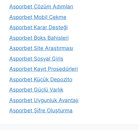
Asporbet Çözüm Adımları
Asporbet Mobil Çekme
Asporbet Karar Desteği
Asporbet Boks Bahisleri
Asporbet Site Araştırması
Asporbet Sosyal Giriş
Asporbet Kayıt Prosedürleri
Asporbet Küçük Depozito
Asporbet Güçlü Varlık
Asporbet Uygunluk Avantajı
Asporbet Şifre Oluşturma