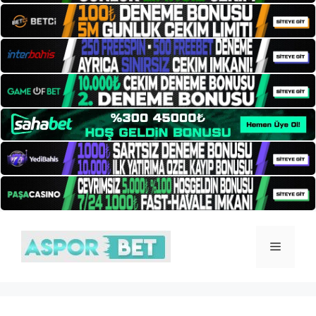
İçeriğe
atla
Menü