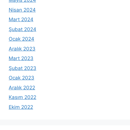
Mayıs 2024
Nisan 2024
Mart 2024
Şubat 2024
Ocak 2024
Aralık 2023
Mart 2023
Şubat 2023
Ocak 2023
Aralık 2022
Kasım 2022
Ekim 2022