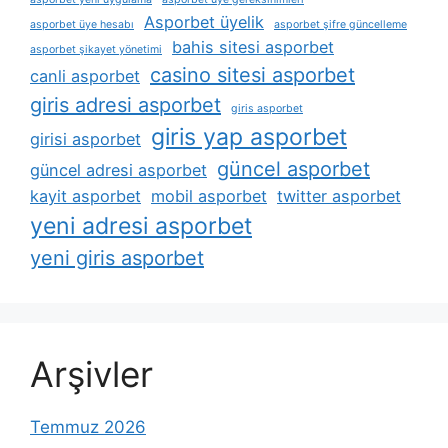
Asporbet üyelik
asporbet üye hesabı
asporbet şifre güncelleme
bahis sitesi asporbet
asporbet şikayet yönetimi
casino sitesi asporbet
canli asporbet
giris adresi asporbet
giris asporbet
giris yap asporbet
girisi asporbet
güncel asporbet
güncel adresi asporbet
kayit asporbet
mobil asporbet
twitter asporbet
yeni adresi asporbet
yeni giris asporbet
Arşivler
Temmuz 2026