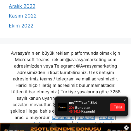
Aralık 2022
Kasım 2022
Ekim 2022
Avrasya'nın en büyük reklam platformunda olmak için
Microsoft Teams:
reklam@avrasyamarketing.com
adresimizden veya Telegram: @Avrasyamarketing
adresimizden irtibat kurabilirsiniz. (Tek iletişim
adreslerimiz teams / telegram ve mail adresimizdir.
Harici hiçbir iletişim adresimiz bulunmamaktadır.
Lütfen itibar etmeyiniz.) Türkiye yasalarına göre 7258
sayılı kanun uyarınca yasa dışı bahis oynamanın
cezaları mevcuttur. Şu an bulunduğunuz site hiç bir
şekilde illegal bahis oyunları oynatmıyor ve oynamaya
aracı olmuyordur.
kafacasino
|
toskabet
|
erisbet
|
maksatbahiss
|
betoonga
|
shamrockbetting
|
×
hilarionbet
|
albet
"