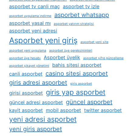
asporbet tv canli maç
asporbet tv izle
asporbet whatsapp
asporbet uygulama i̇ndirme
asporbet yasal mı
asporbet yatırım stratejisi
asporbet yeni adresi
Asporbet yeni giriş
asporbet yeni site
asporbet yeni uygulama
asporbet üye gereksinimleri
Asporbet üyelik
asporbet üye hesabı
asporbet şifre güncelleme
bahis sitesi asporbet
asporbet şikayet yönetimi
casino sitesi asporbet
canli asporbet
giris adresi asporbet
giris asporbet
giris yap asporbet
girisi asporbet
güncel asporbet
güncel adresi asporbet
kayit asporbet
mobil asporbet
twitter asporbet
yeni adresi asporbet
yeni giris asporbet