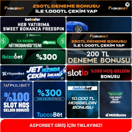
×
ASPORBET GİRİŞ İÇİN TIKLAYINIZ!