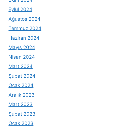
Eylül 2024
Ağustos 2024
Temmuz 2024
Haziran 2024
Mayıs 2024
Nisan 2024
Mart 2024
Şubat 2024
Ocak 2024
Aralık 2023
Mart 2023
Şubat 2023
Ocak 2023