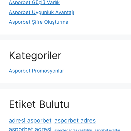
Asporbet Güçlü Varlık
Asporbet Uygunluk Avantajı
Asporbet Şifre Oluşturma
Kategoriler
Asporbet Promosyonlar
Etiket Bulutu
adresi asporbet
asporbet adres
asporbet adresi
asporbet adres çeşitliliği
asporbet avantaj