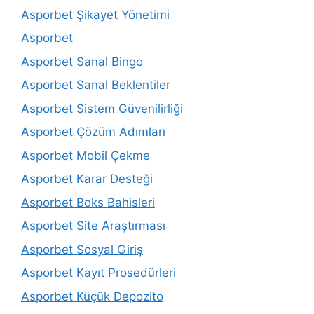
Asporbet Şikayet Yönetimi
Asporbet
Asporbet Sanal Bingo
Asporbet Sanal Beklentiler
Asporbet Sistem Güvenilirliği
Asporbet Çözüm Adımları
Asporbet Mobil Çekme
Asporbet Karar Desteği
Asporbet Boks Bahisleri
Asporbet Site Araştırması
Asporbet Sosyal Giriş
Asporbet Kayıt Prosedürleri
Asporbet Küçük Depozito