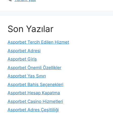
Son Yazılar
Asporbet Tercih Edilen Hizmet
Asporbet Adresi
Asporbet Giriş
Asporbet Önemli Özellikler
Asporbet Yaş Sınırı
Asporbet Bahis Seçenekleri
Asporbet Hesap Kapatma
Asporbet Casino Hizmetleri
Asporbet Adres Çeşitliliği