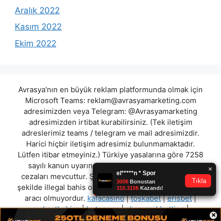
Aralık 2022
Kasım 2022
Ekim 2022
Avrasya'nın en büyük reklam platformunda olmak için
Microsoft Teams:
reklam@avrasyamarketing.com
adresimizden veya Telegram: @Avrasyamarketing
adresimizden irtibat kurabilirsiniz. (Tek iletişim
adreslerimiz teams / telegram ve mail adresimizdir.
Harici hiçbir iletişim adresimiz bulunmamaktadır.
Lütfen itibar etmeyiniz.) Türkiye yasalarına göre 7258
sayılı kanun uyarınca yasa dışı bahis oynamanın
cezaları mevcuttur. Şu an bulunduğunuz site hiç bir
şekilde illegal bahis oyunları oynatmıyor ve oynamaya
aracı olmuyordur.
kafacasino
|
toskabet
|
erisbet
|
maksatbahiss
|
betoonga
|
shamrockbetting
|
×
hilarionbet
|
albet
"