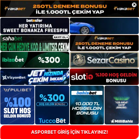
×
ASPORBET GİRİŞ İÇİN TIKLAYINIZ!