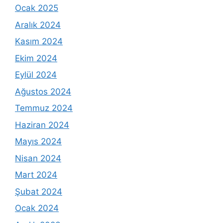
Ocak 2025
Aralık 2024
Kasım 2024
Ekim 2024
Eylül 2024
Ağustos 2024
Temmuz 2024
Haziran 2024
Mayıs 2024
Nisan 2024
Mart 2024
Şubat 2024
Ocak 2024