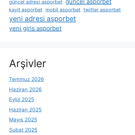
güncel asporbet
güncel adresi asporbet
kayit asporbet
mobil asporbet
twitter asporbet
yeni adresi asporbet
yeni giris asporbet
Arşivler
Temmuz 2026
Haziran 2026
Eylül 2025
Haziran 2025
Mayıs 2025
Şubat 2025