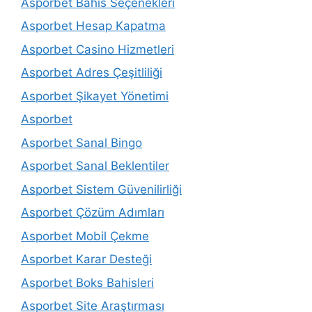
Asporbet Bahis Seçenekleri
Asporbet Hesap Kapatma
Asporbet Casino Hizmetleri
Asporbet Adres Çeşitliliği
Asporbet Şikayet Yönetimi
Asporbet
Asporbet Sanal Bingo
Asporbet Sanal Beklentiler
Asporbet Sistem Güvenilirliği
Asporbet Çözüm Adımları
Asporbet Mobil Çekme
Asporbet Karar Desteği
Asporbet Boks Bahisleri
Asporbet Site Araştırması