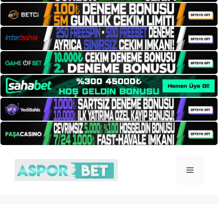
İçeriğe
atla
Menü