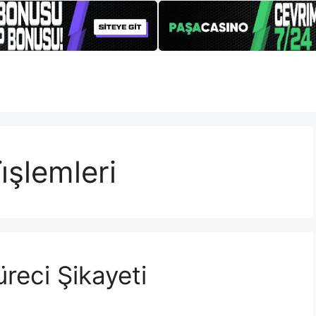
̇şlemleri
reci Şikayeti