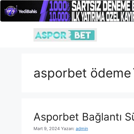
İçeriğe
atla
asporbet ödeme i
Asporbet Bağlantı Sü
Mart 9, 2024
Yazarı:
admin