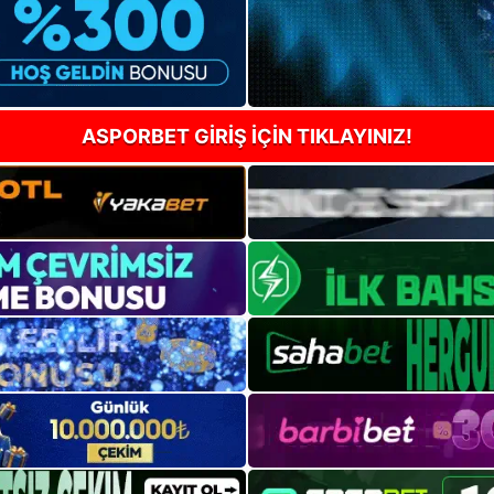
ASPORBET GİRİŞ İÇİN TIKLAYINIZ!