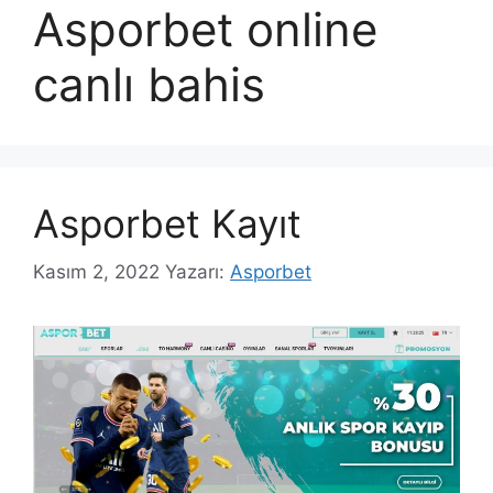
Asporbet online
canlı bahis
Asporbet Kayıt
Kasım 2, 2022
Yazarı:
Asporbet