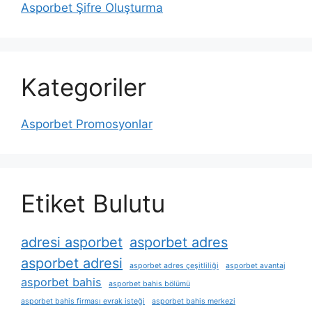
Asporbet Şifre Oluşturma
Kategoriler
Asporbet Promosyonlar
Etiket Bulutu
adresi asporbet
asporbet adres
asporbet adresi
asporbet adres çeşitliliği
asporbet avantaj
asporbet bahis
asporbet bahis bölümü
asporbet bahis firması evrak isteği
asporbet bahis merkezi