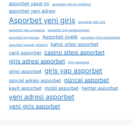
asporbet yasal mı
asporbet yatırım stratejisi
asporbet yeni adresi
Asporbet yeni giriş
asporbet yeni site
asporbet yeni uygulama
asporbet üye gereksinimleri
Asporbet üyelik
asporbet üye hesabı
asporbet şifre güncelleme
bahis sitesi asporbet
asporbet şikayet yönetimi
casino sitesi asporbet
canli asporbet
giris adresi asporbet
giris asporbet
giris yap asporbet
girisi asporbet
güncel asporbet
güncel adresi asporbet
kayit asporbet
mobil asporbet
twitter asporbet
yeni adresi asporbet
yeni giris asporbet