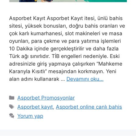
Asporbet Kayıt Asporbet Kayıt itesi, ünlü bahis
sitesi, yüksek bonusları, doğru bahis oranları ve
çok karlı kumarhanesi, slot makineleri ve masa
oyunları, para çekme ve para yatırma işlemleri
10 Dakika içinde gerçekleştirilir ve daha fazla
Türk ağı sınırlıdır. TİB engelleri nedeniyle. Eski
adresinizle giriş yapmaya çalışırken “Mahkeme
Kararıyla Kısıtlı” mesajından korkmayın. Yeni
alan adını kullanarak …
Devamını oku…
Kategoriler
Asporbet Promosyonlar
Etiketler
Asporbet kayıt
,
Asporbet online canlı bahis
Yorum yap