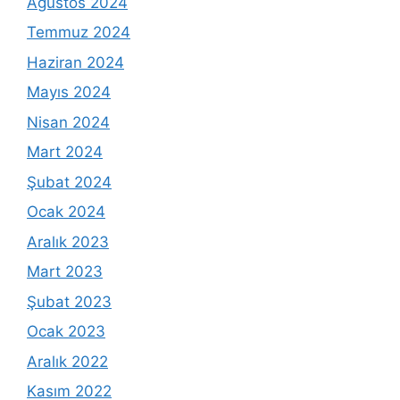
Ağustos 2024
Temmuz 2024
Haziran 2024
Mayıs 2024
Nisan 2024
Mart 2024
Şubat 2024
Ocak 2024
Aralık 2023
Mart 2023
Şubat 2023
Ocak 2023
Aralık 2022
Kasım 2022