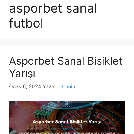
asporbet sanal
futbol
Asporbet Sanal Bisiklet
Yarışı
Ocak 6, 2024
Yazarı:
admin