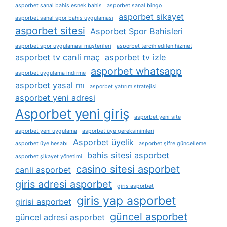
asporbet sanal bahis esnek bahis
asporbet sanal bingo
asporbet sikayet
asporbet sanal spor bahis uygulaması
asporbet sitesi
Asporbet Spor Bahisleri
asporbet spor uygulaması müşterileri
asporbet tercih edilen hizmet
asporbet tv canli maç
asporbet tv izle
asporbet whatsapp
asporbet uygulama i̇ndirme
asporbet yasal mı
asporbet yatırım stratejisi
asporbet yeni adresi
Asporbet yeni giriş
asporbet yeni site
asporbet yeni uygulama
asporbet üye gereksinimleri
Asporbet üyelik
asporbet üye hesabı
asporbet şifre güncelleme
bahis sitesi asporbet
asporbet şikayet yönetimi
casino sitesi asporbet
canli asporbet
giris adresi asporbet
giris asporbet
giris yap asporbet
girisi asporbet
güncel asporbet
güncel adresi asporbet