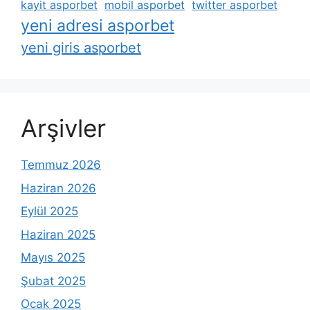
kayit asporbet
mobil asporbet
twitter asporbet
yeni adresi asporbet
yeni giris asporbet
Arşivler
Temmuz 2026
Haziran 2026
Eylül 2025
Haziran 2025
Mayıs 2025
Şubat 2025
Ocak 2025