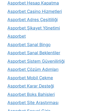
Asporbet Hesap Kapatma
Asporbet Casino Hizmetleri
Asporbet Adres Çeşitliliği
Asporbet Şikayet Yönetimi
Asporbet
Asporbet Sanal Bingo
Asporbet Sanal Beklentiler
Asporbet Sistem Güvenilirliği
Asporbet Çözüm Adımları
Asporbet Mobil Çekme
Asporbet Karar Desteği
Asporbet Boks Bahisleri
Asporbet Site Araştırması
Asporbet Sosyal Giriş