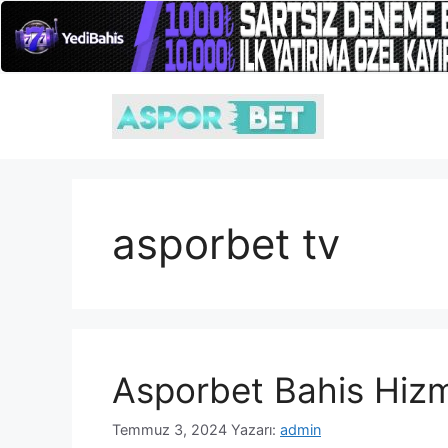
İçeriğe
atla
asporbet tv
Asporbet Bahis Hizm
Temmuz 3, 2024
Yazarı:
admin