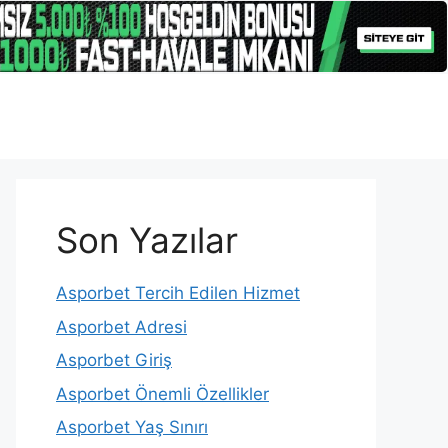
Son Yazılar
Asporbet Tercih Edilen Hizmet
Asporbet Adresi
Asporbet Giriş
Asporbet Önemli Özellikler
Asporbet Yaş Sınırı