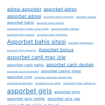
adresi asporbet
asporbet adres
asporbet adresi
asporbet adres çeşitliliği
asporbet avantaj
asporbet bahis
asporbet bahis bölümü
asporbet bahis firması evrak isteği
asporbet bahis merkezi
asporbet bahis oranları
asporbet bahis platformu
Asporbet bahis sitesi
asporbet bağlantıları
Asporbet bonus
asporbet bilgi paylaşımı
asporbet canli maç izle
asporbet canlı destek
asporbet canlı bahis
asporbet casino sitesi
asporbet casino hizmetleri
asporbet com
asporbet doğrudan destek hattı
asporbet esnek bahis
asporbet evrak i̇steği
asporbet firması sağlam mı
asporbet giris
asporbet girisi
asporbet giris twitter
asporbet giris yap