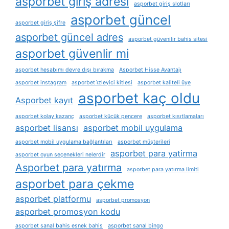
asporbet giriş adresi
asporbet giriş slotları
asporbet güncel
asporbet giriş şifre
asporbet güncel adres
asporbet güvenilir bahis sitesi
asporbet güvenlir mi
asporbet hesabımı devre dışı bırakma
Asporbet Hisse Avantajı
asporbet instagram
asporbet i̇zleyici kitlesi
asporbet kaliteli üye
asporbet kaç oldu
Asporbet kayıt
asporbet kolay kazanç
asporbet küçük pencere
asporbet kısıtlamaları
asporbet lisansı
asporbet mobil uygulama
asporbet mobil uygulama bağlantıları
asporbet müşterileri
asporbet para yatirma
asporbet oyun seçenekleri nelerdir
Asporbet para yatırma
asporbet para yatırma limiti
asporbet para çekme
asporbet platformu
asporbet promosyon
asporbet promosyon kodu
asporbet sanal bahis esnek bahis
asporbet sanal bingo