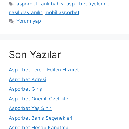
Etiketler
asporbet canlı bahis
,
asporbet üyelerine
nasıl davranılır
,
mobil asporbet
Yorum yap
Son Yazılar
Asporbet Tercih Edilen Hizmet
Asporbet Adresi
Asporbet Giriş
Asporbet Önemli Özellikler
Asporbet Yaş Sınırı
Asporbet Bahis Seçenekleri
Asporbet Hesap Kapatma