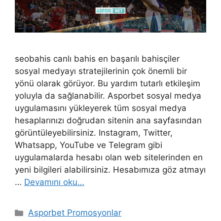
seobahis canlı bahis en başarılı bahisçiler
sosyal medyayı stratejilerinin çok önemli bir
yönü olarak görüyor. Bu yardım tutarlı etkileşim
yoluyla da sağlanabilir. Asporbet sosyal medya
uygulamasını yükleyerek tüm sosyal medya
hesaplarınızı doğrudan sitenin ana sayfasından
görüntüleyebilirsiniz. Instagram, Twitter,
Whatsapp, YouTube ve Telegram gibi
uygulamalarda hesabı olan web sitelerinden en
yeni bilgileri alabilirsiniz. Hesabımıza göz atmayı
…
Devamını oku…
Kategoriler
Asporbet Promosyonlar