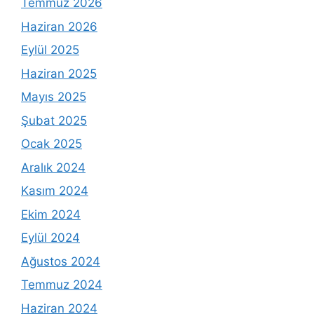
Temmuz 2026
Haziran 2026
Eylül 2025
Haziran 2025
Mayıs 2025
Şubat 2025
Ocak 2025
Aralık 2024
Kasım 2024
Ekim 2024
Eylül 2024
Ağustos 2024
Temmuz 2024
Haziran 2024