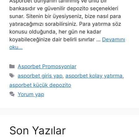
Asporbet dünyanın tanınmış ve ünlü bir
bankasıdır ve güvenilir depozito seçenekleri
sunar. Sitenin bir üyesiyseniz, bize nasıl para
yatıracağımızı sorabilirsiniz. Para yatırma söz
konusu olduğunda, her gün ne kadar
koyabileceğinize dair belirli sınırlar …
Devamını
oku…
Kategoriler
Asporbet Promosyonlar
Etiketler
asporbet giris yap
,
asporbet kolay yatırma
,
asporbet küçük depozito
Yorum yap
Son Yazılar