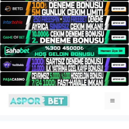
İçeriğe
atla
Menü